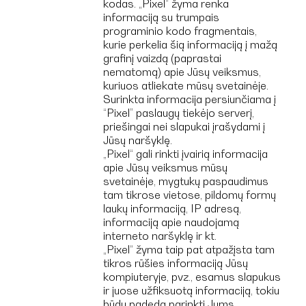
kodas. „Pixel“ žyma renka
informaciją su trumpais
programinio kodo fragmentais,
kurie perkelia šią informaciją į mažą
grafinį vaizdą (paprastai
nematomą) apie Jūsų veiksmus,
kuriuos atliekate mūsų svetainėje.
Surinkta informacija persiunčiama į
“Pixel” paslaugų tiekėjo serverį,
priešingai nei slapukai įrašydami į
Jūsų naršyklę.
„Pixel“ gali rinkti įvairią informacija
apie Jūsų veiksmus mūsų
svetainėje, mygtukų paspaudimus
tam tikrose vietose, pildomų formų
laukų informaciją, IP adresą,
informaciją apie naudojamą
interneto naršyklę ir kt.
„Pixel“ žyma taip pat atpažįsta tam
tikros rūšies informaciją Jūsų
kompiuteryje, pvz., esamus slapukus
ir juose užfiksuotą informaciją, tokiu
būdų padeda parinkti Jums