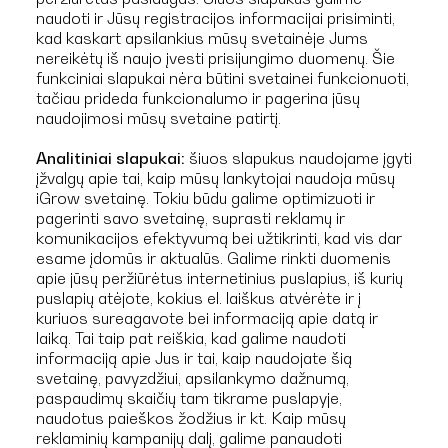
naudoti ir Jūsų registracijos informacijai prisiminti,
kad kaskart apsilankius mūsų svetainėje Jums
nereikėtų iš naujo įvesti prisijungimo duomenų. Šie
funkciniai slapukai nėra būtini svetainei funkcionuoti,
tačiau prideda funkcionalumo ir pagerina jūsų
naudojimosi mūsų svetaine patirtį.
Analitiniai slapukai:
šiuos slapukus naudojame įgyti
įžvalgų apie tai, kaip mūsų lankytojai naudoja mūsų
iGrow svetainę. Tokiu būdu galime optimizuoti ir
pagerinti savo svetainę, suprasti reklamų ir
komunikacijos efektyvumą bei užtikrinti, kad vis dar
esame įdomūs ir aktualūs. Galime rinkti duomenis
apie jūsų peržiūrėtus internetinius puslapius, iš kurių
puslapių atėjote, kokius el. laiškus atvėrėte ir į
kuriuos sureagavote bei informaciją apie datą ir
laiką. Tai taip pat reiškia, kad galime naudoti
informaciją apie Jus ir tai, kaip naudojate šią
svetainę, pavyzdžiui, apsilankymo dažnumą,
paspaudimų skaičių tam tikrame puslapyje,
naudotus paieškos žodžius ir kt. Kaip mūsų
reklaminių kampanijų dalį, galime panaudoti