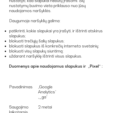
nustatyti, kad slapukai nebūtų įrašomi. Šių
nustatymų buvimo vieta priklauso nuo jūsų
naudojamos naršyklės.
Daugumoje naršyklių galima:
patikrinti, kokie slapukai yra įrašyti, ir ištrinti atskirus
slapukus;
blokuoti trečiųjų šalių slapukus;
blokuoti slapukus iš konkrečių interneto svetainių;
blokuoti visų slapukų siuntimą;
uždarant naršyklę ištrinti visus slapukus.
Duomenys apie naudojamus slapukus ir „Pixel“ :
Pavadinimas
„Google
Analytics“
„_ga“
Saugojimo
2 metai
laikotarpis