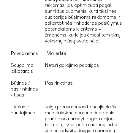
reklamas, jas optimizuoti pagal
surinktus duomenis, kurti tikslines
auditorijas būsimoms reklamoms ir
pakartotinės rinkodaros pasiūlymus
potencialiems klientams –
žmonėms, kurie jau ėmėsi tam tikrų
veiksmų mūsų svetainėje.
Pavadinimas
„Mailerlite“
Saugojimo
Neturi galiojimo pabaigos
laikotarpis
Būtinas /
Pasirinktinas
pasirinktinas
/ tipas
Tikslas ir
Jeigu prenumeruosite naujienlaiškį,
naudojimas
mes rinksime asmens duomenis,
prašomus nurodyti registracijos
formoje, t.y. el. pašto adresą, arba
Jūs nurodysite daugiau duomenų.