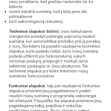
savo poreikiams, kad greičiau rastumėte tai, ko
ieškote;
nuolat tobulinti svetainę, kad jį būtų jums dar
patrauklesnė;
kurti veiksmingesnę rinkodarą.
Techniniai slapukai (būtini):
savo lankytojams
stengiamės pasiūlyti pažangią, paprastą naudoti
svetainę, kuri automatiškai prisitaiko prie jų poreikių
ir norų. Norėdami tai pasiekti naudojame techninius
slapukus, kurie padeda rodyti Jums mūsų svetainę,
padeda užtikrinti jos funkcionalumą, sukurti
vartotojo paskyrą, prisijungti ir tvarkyti Jums
teikiamas paslaugas ar Jūsų užsakymus. Šie
techniniai slapukai yra būtini tinkamam mūsų
svetainės funkcionavimui.
Funkciniai slapukai:
taip pat naudojame funkcinius
slapukus prisiminti jūsų pageidavimus ir padėti
naudoti mūsų svetainę ir programėlę veiksmingai
bei efektyviai. Pavyzdžiui, šie slapukai prisimena jūsų
pageidaujamą kalbą, paieškas ir anksčiau
peržiūrėtas paslaugas. Šiuos slapukus galime