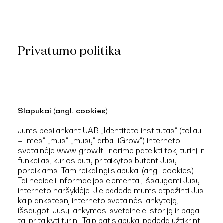
Privatumo politika
Slapukai (angl. cookies)
Jums besilankant UAB „Identiteto institutas“ (toliau
– „mes“, „mus“, „mūsų“ arba „iGrow“) interneto
svetainėje
www.igrow.lt
, norime pateikti tokį turinį ir
funkcijas, kurios būtų pritaikytos būtent Jūsų
poreikiams. Tam reikalingi slapukai (angl. cookies).
Tai nedideli informacijos elementai, išsaugomi Jūsų
interneto naršyklėje. Jie padeda mums atpažinti Jus
kaip ankstesnį interneto svetainės lankytoją,
išsaugoti Jūsų lankymosi svetainėje istoriją ir pagal
tai pritaikyti turinį. Taip pat slapukai padeda užtikrinti