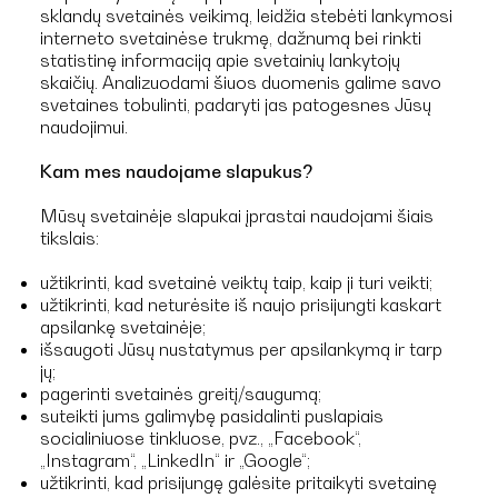
sklandų svetainės veikimą, leidžia stebėti lankymosi
interneto svetainėse trukmę, dažnumą bei rinkti
statistinę informaciją apie svetainių lankytojų
skaičių. Analizuodami šiuos duomenis galime savo
svetaines tobulinti, padaryti jas patogesnes Jūsų
naudojimui.
Kam mes naudojame slapukus?
Mūsų svetainėje slapukai įprastai naudojami šiais
tikslais:
užtikrinti, kad svetainė veiktų taip, kaip ji turi veikti;
užtikrinti, kad neturėsite iš naujo prisijungti kaskart
apsilankę svetainėje;
išsaugoti Jūsų nustatymus per apsilankymą ir tarp
jų;
pagerinti svetainės greitį/saugumą;
suteikti jums galimybę pasidalinti puslapiais
socialiniuose tinkluose, pvz., „Facebook“,
„Instagram“, „LinkedIn“ ir „Google“;
užtikrinti, kad prisijungę galėsite pritaikyti svetainę