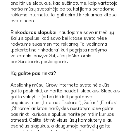
analitinius slapukus, kad sužinotume, kaip vartotojai
naršo mūsų svetainėje po to, kai jiems parodoma
reklama internete. Tai gali apimti ir reklamas kitose
svetainėse.
Rinkodaros slapukai:
naudojame savo ir trečiųjų
šalių slapukus, kad savo bei kitose svetainėse
rodytume suasmenintą reklamą. Tai vadinama
„pakartotine rinkodara“, kuri pagrįsta naršymo
veiksmais, pavyzdžiui, Jūsų ieškotomis,
peržiūrėtomis paslaugomis.
Ką galite pasirinkti?
Apsilankę mūsų iGrow interneto svetainėje Jūs
galite pasirinkti, ar norite naudoti slapukus. Slapukus
galite valdyti ir (arba) ištrinti pagal savo
pageidavimus. „Internet Explorer“, „Safari“, „Firefox“,
„Chrome“ ar kitos naršyklės nustatymuose galite
pasirinkti, kuriuos slapukus norite priimti ir kuriuos
atmesti. Galite ištrinti visus jūsų kompiuteryje jau
esančius slapukus, o daugumoje naršyklių galite