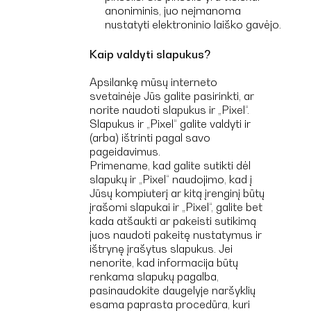
anoniminis, juo neįmanoma
nustatyti elektroninio laiško gavėjo.
Kaip valdyti slapukus?
Apsilankę mūsų interneto
svetainėje Jūs galite pasirinkti, ar
norite naudoti slapukus ir „Pixel“.
Slapukus ir „Pixel“ galite valdyti ir
(arba) ištrinti pagal savo
pageidavimus.
Primename, kad galite sutikti dėl
slapukų ir „Pixel“ naudojimo, kad į
Jūsų kompiuterį ar kitą įrenginį būtų
įrašomi slapukai ir „Pixel“, galite bet
kada atšaukti ar pakeisti sutikimą
juos naudoti pakeitę nustatymus ir
ištrynę įrašytus slapukus. Jei
nenorite, kad informacija būtų
renkama slapukų pagalba,
pasinaudokite daugelyje naršyklių
esama paprasta procedūra, kuri