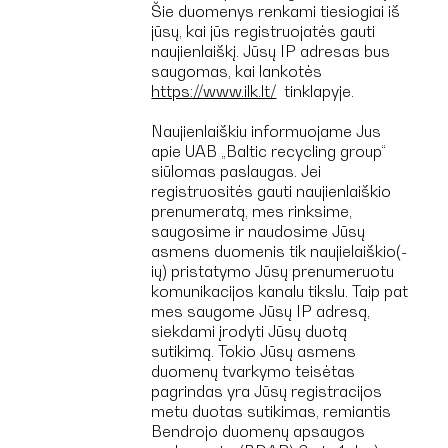
Šie duomenys renkami tiesiogiai iš
jūsų, kai jūs registruojatės gauti
naujienlaiškį. Jūsų IP adresas bus
saugomas, kai lankotės
https://www.ilk.lt/
tinklapyje.
Naujienlaiškiu informuojame Jus
apie UAB „Baltic recycling group“
siūlomas paslaugas. Jei
registruositės gauti naujienlaiškio
prenumeratą, mes rinksime,
saugosime ir naudosime Jūsų
asmens duomenis tik naujielaiškio(-
ių) pristatymo Jūsų prenumeruotu
komunikacijos kanalu tikslu. Taip pat
mes saugome Jūsų IP adresą,
siekdami įrodyti Jūsų duotą
sutikimą. Tokio Jūsų asmens
duomenų tvarkymo teisėtas
pagrindas yra Jūsų registracijos
metu duotas sutikimas, remiantis
Bendrojo duomenų apsaugos