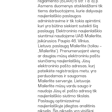
reglamento (BDAR) 6 str. 1 d. a) p.
Asmens duomenys atskleidžiami tik
tiems darbuotojams, kurie dalyvauja
naujienlaiškio paslaugos
administravime ir tik tokia apimtimi,
kuri yra būtina siekiant suteikti šią
paslaugą. Elektroninio naujienlaiškio
siuntimui naudojame UAB Mailerlite,
įsikūrusios Paupio 46, Vilnius,
Lietuva, paslaugą Mailerlite (toliau –
„Mailerlite”). Prenumeruojant vieną
ar daugiau mūsų elektroniniu paštu
siunčiamų naujienlaiškių, Jūsų
elektroninio pašto adresas, kurį
pateikėte registracijos metu, yra
perduodamas ir saugomas
Mailerlite serveryje, Lietuvoje.
Mailerlite mūsų vardu saugo ir
naudoja Jūsų el. pašto adresą tik
naujienlaiškio siutimo tikslais.
Paslaugų optimizavimui
naujienlaiškyje įdiegtas analitinis
pikselis. Šis pikselis yra visiškai