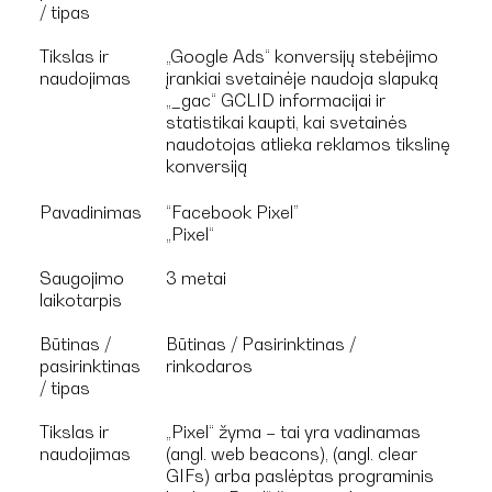
/ tipas
Tikslas ir
„Google Ads“ konversijų stebėjimo
naudojimas
įrankiai svetainėje naudoja slapuką
„_gac“ GCLID informacijai ir
statistikai kaupti, kai svetainės
naudotojas atlieka reklamos tikslinę
konversiją
Pavadinimas
“Facebook Pixel”
„Pixel“
Saugojimo
3 metai
laikotarpis
Būtinas /
Būtinas / Pasirinktinas /
pasirinktinas
rinkodaros
/ tipas
Tikslas ir
„Pixel“ žyma – tai yra vadinamas
naudojimas
(angl. web beacons), (angl. clear
GIFs) arba paslėptas programinis