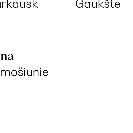
Gaukštė
rkausk
s
ona
mošiūnie
ė