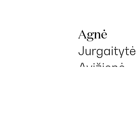
Agnė
Jurgaitytė
Avižienė