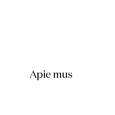
Apie mus
APIE
KOMANDA
STUDIJŲ KRYPTYS
KO