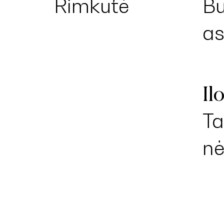
Rimkutė
Bu
a
Il
Ta
n