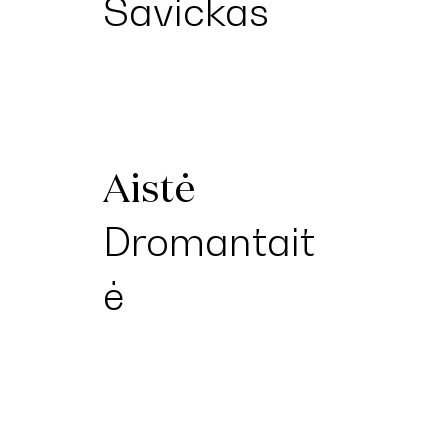
Savickas
Aistė
Dromantait
ė