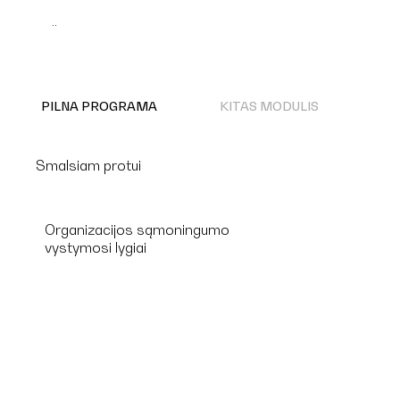
..
PILNA PROGRAMA
KITAS MODULIS
Smalsiam protui
Organizacijos sąmoningumo
vystymosi lygiai
DAUGIAU