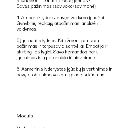
stipriosios ir tobulintinos elgsenos?
Savęs pažinimas (savivoka/savimonė).
4. Atsparus lyderis: savęs valdymo įgūdžiai.
Gynybinių reakcijų atpažinimas, analizė ir
valdymas.
5.Įgalinantis lyderis. Kitų žmonių emocijų
pažinimas ir tarpusavio santykiai.
Empatija ir
skirtingi jos lygiai. Savo komandos narių
įgalinimas ir jų potencialo išlaisvinimas.
6. Asmeninis lyderystės įgūdžių įsivertinimas ir
savęs tobulinimo veiksmų plano sukūrimas.
Modulis