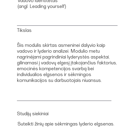
Vadovo identitetas
(angl. Leading yourself)
Tikslas
Šis modulis skirtas asmeninei dalyvio kaip
vadovo ir lyderio analizei. Modulio metu
nagrinėjami pagrindiniai lyderystės aspektai,
gilinamasi į vadovų elgesį įtakojančius faktorius,
emocinės kompetencijos svarbą bei
individualios elgsenos ir sėkmingos
komunikacijos su darbuotojais niuansus.
Studijų siekiniai
Suteikti žinių apie sėkmingas lyderio elgsenas.