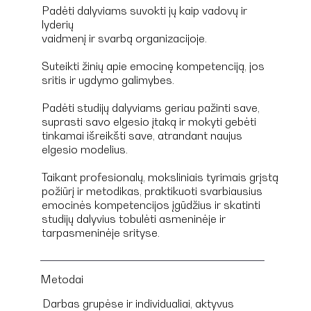
Padėti dalyviams suvokti jų kaip vadovų ir
lyderių
vaidmenį ir svarbą organizacijoje.
Suteikti žinių apie emocinę kompetenciją, jos
sritis ir ugdymo galimybes.
Padėti studijų dalyviams geriau pažinti save,
suprasti savo elgesio įtaką ir mokyti gebėti
tinkamai išreikšti save, atrandant naujus
elgesio modelius.
Taikant profesionalų, moksliniais tyrimais grįstą
požiūrį ir metodikas, praktikuoti svarbiausius
emocinės kompetencijos įgūdžius ir skatinti
studijų dalyvius tobulėti asmeninėje ir
tarpasmeninėje srityse.
Metodai
Darbas grupėse ir individualiai, aktyvus