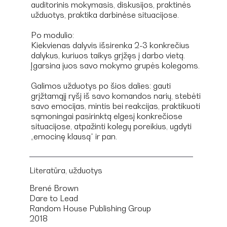
auditorinis mokymasis, diskusijos, praktinės
užduotys, praktika darbinėse situacijose.
Po modulio:
Kiekvienas dalyvis išsirenka 2-3 konkrečius
dalykus, kuriuos taikys grįžęs į darbo vietą.
Įgarsina juos savo mokymo grupės kolegoms.
Galimos užduotys po šios dalies: gauti
grįžtamąjį ryšį iš savo komandos narių, stebėti
savo emocijas, mintis bei reakcijas, praktikuoti
sąmoningai pasirinktą elgesį konkrečiose
situacijose, atpažinti kolegų poreikius, ugdyti
„emocinę klausą“ ir pan.
Literatūra, užduotys
Brené Brown
Dare to Lead
Random House Publishing Group
2018